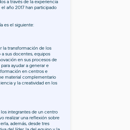
os a través de la experiencia
 el año 2017 han participado
 es el siguiente:
r la transformación de los
 a sus docentes, equipos
nnovación en sus procesos de
 para ayudar a generar e
sformación en centros e
iene material complementario
iciencia y la creatividad en los
s los integrantes de un centro
o realizar una reflexión sobre
cerla, además, desde tres
iva del líder, la del equipo y la